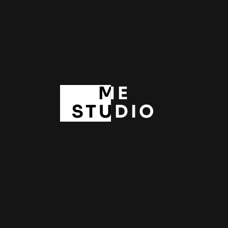
15 3 月 2024
【光影・夢】攝影展人物專
ME
訪——Eldon Lau
STUDIO
15 3 月 2024